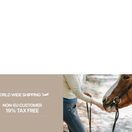
Cavalleria
Toscana -
Winter
Vollbesatz
Reithose
American für
Damen
305,00 €