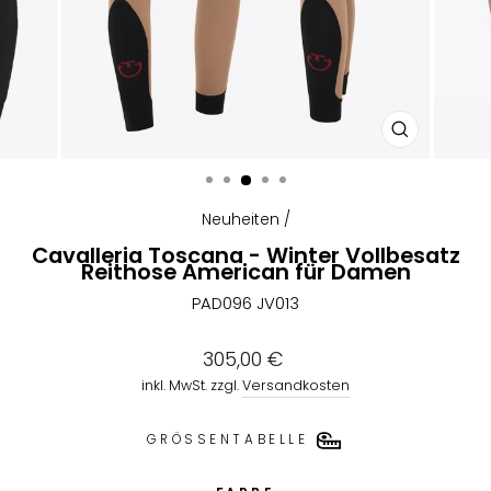
SCHLIESSEN
ESC)
Neuheiten
/
Cavalleria Toscana - Winter Vollbesatz
Reithose American für Damen
PAD096 JV013
Normaler
305,00 €
Preis
inkl. MwSt. zzgl.
Versandkosten
GRÖSSENTABELLE