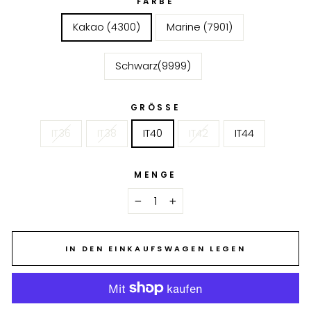
FARBE
Kakao (4300)
Marine (7901)
Schwarz(9999)
GRÖSSE
IT36
IT38
IT40
IT42
IT44
MENGE
−
+
IN DEN EINKAUFSWAGEN LEGEN