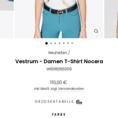
SCHLIESSEN
ESC)
Neuheiten
/
Vestrum - Damen T-Shirt Nocera
W608065009
Normaler
110,00 €
Preis
inkl. MwSt. zzgl.
Versandkosten
GRÖSSENTABELLE
FARBE