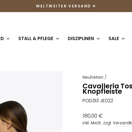
WELTWEITER VERSAND ✈
Pause
Diashow
RD
STALL & PFLEGE
DISZIPLINEN
SALE
Neuheiten
/
Cavalleria To
Knopfleiste
POD313 JE022
Normaler
180,00 €
Preis
inkl. MwSt. zzgl.
Versandk