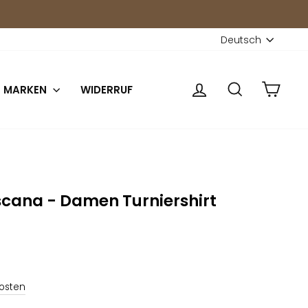
Sprache
Deutsch
Einloggen
Suche
Eink
MARKEN
WIDERRUF
scana - Damen Turniershirt
osten