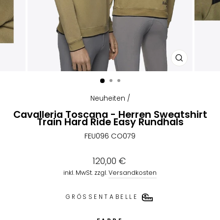
SCHLIESSEN
ESC)
Neuheiten
/
Cavalleria Toscana - Herren Sweatshirt
Train Hard Ride Easy Rundhals
FEU096 CO079
Normaler
120,00 €
Preis
inkl. MwSt. zzgl.
Versandkosten
GRÖSSENTABELLE