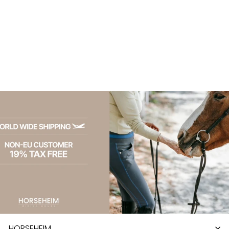
Toscana -
Herren
Sweatshirt Train
Hard Ride Easy
Rundhals
120,00 €
HORSEHEIM