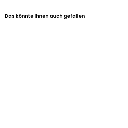
Das könnte Ihnen auch gefallen
Equiline - Herren
Kniebesatz
Reithose Manny
250,00 €