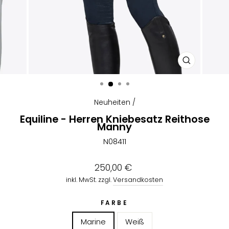
SCHLIESSEN
ESC)
Neuheiten
/
Equiline - Herren Kniebesatz Reithose
Manny
N08411
Normaler
250,00 €
Preis
inkl. MwSt. zzgl.
Versandkosten
FARBE
Marine
Weiß