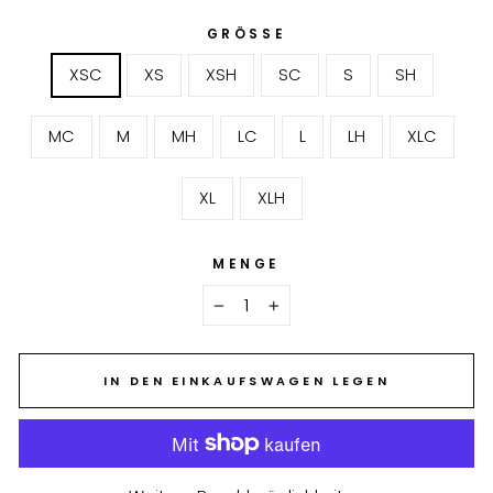
GRÖSSE
XSC
XS
XSH
SC
S
SH
MC
M
MH
LC
L
LH
XLC
XL
XLH
MENGE
−
+
IN DEN EINKAUFSWAGEN LEGEN