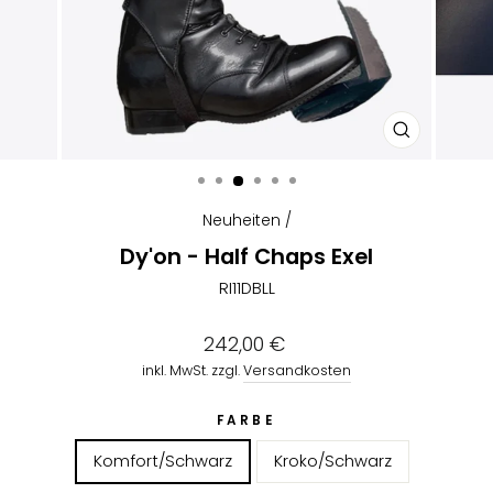
SCHLIESSEN
ESC)
Neuheiten
/
Dy'on - Half Chaps Exel
RI11DBLL
Normaler
242,00 €
Preis
inkl. MwSt. zzgl.
Versandkosten
FARBE
Komfort/Schwarz
Kroko/Schwarz