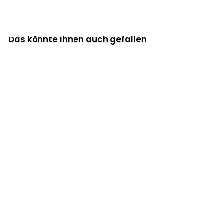
Das könnte Ihnen auch gefallen
Dy'on - Half
Chaps Exel
242,00 €