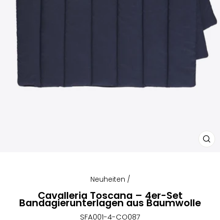
SCH
ES
Neuheiten
/
Cavalleria Toscana – 4er-Set
Bandagierunterlagen aus Baumwolle
SFA001-4-CO087